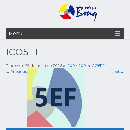
Menu
ICO5EF
Published
29 de maio de 2026
at
200 × 200
in
ICO5EF
←
Previous
Next
→