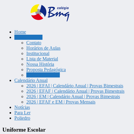
Home
Colégio Bem Me Quer | Tatuí/S
Nosso Colégio
Contato
Horários de Aulas
Institucional
Lista de Material
Nossa História
Proposta Pedagógica
Uniforme Escolar
Calendário Anual
2026 | EFAI | Calendário Anual | Provas Bimestrais
2026 | EFAF | Calendário Anual | Provas Bimestrais
2026 | EM | Calendário Anual | Provas Bimestrais
2026 | EFAF e EM | Provas Mensais
Notícias
Para Ler
Poliedro
Uniforme Escolar