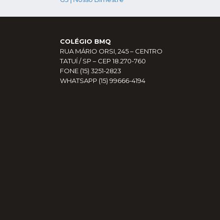
NAVEGAÇÃO
DE
POST
COLÉGIO BMQ
RUA MÁRIO ORSI, 245 – CENTRO
TATUÍ / SP – CEP 18.270-760
FONE (15) 3251-2823
WHATSAPP (15) 99666-4194