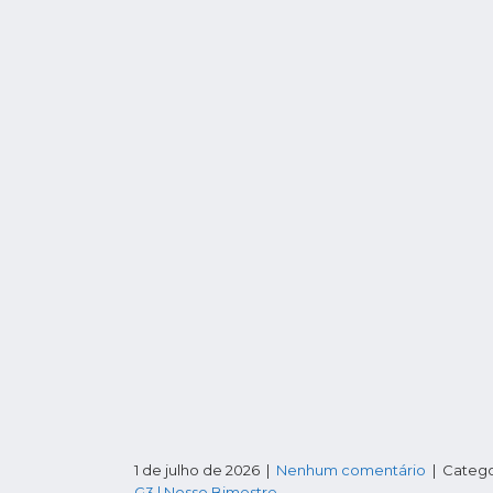
1 de julho de 2026
|
Nenhum comentário
| Catego
G3 | Nosso Bimestre