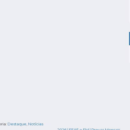
ria:
Destaque
,
Notícias
2026 | EFAF e EM | Provas Mensais