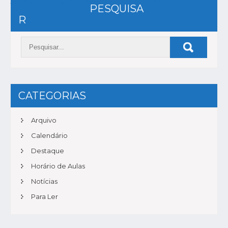
NAVEGAÇÃO
5EF e 7EF | Aulas de Arte
G3 e G4 | Dia da Água
PESQUISA
DE
R
POST
CATEGORIAS
Arquivo
Calendário
Destaque
Horário de Aulas
Notícias
Para Ler