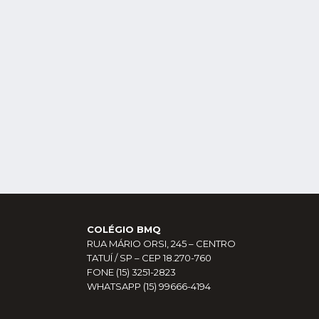
COLÉGIO BMQ
RUA MÁRIO ORSI, 245 – CENTRO
TATUÍ / SP – CEP 18.270-760
FONE (15) 3251-2823
WHATSAPP (15) 99666-4194