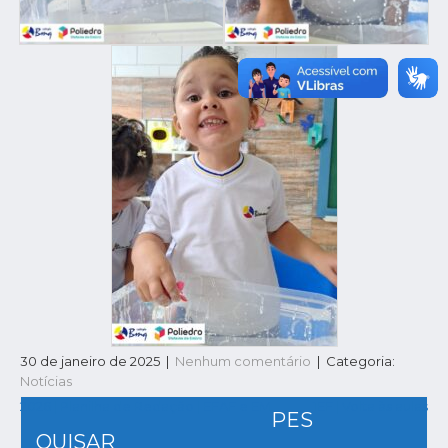
30 de janeiro de 2025
|
Nenhum comentário
| Categoria:
Notícias
NAVEGAÇÃO
2026 | Planilha de Redação | EFAF e EM
1EF | Volta às aulas
PES
DE
QUISAR