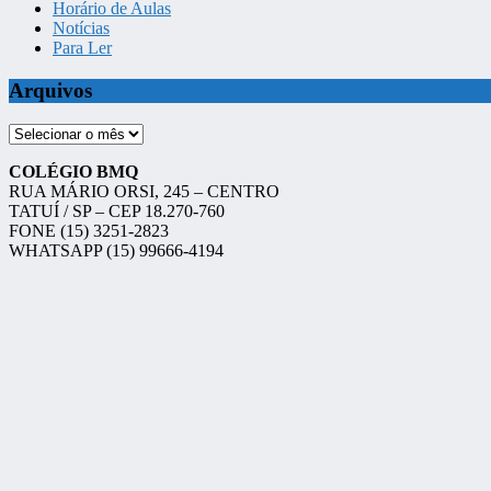
Horário de Aulas
Notícias
Para Ler
Arquivos
Arquivos
COLÉGIO BMQ
RUA MÁRIO ORSI, 245 – CENTRO
TATUÍ / SP – CEP 18.270-760
FONE (15) 3251-2823
WHATSAPP (15) 99666-4194