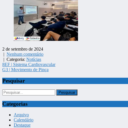
2 de setembro de 2024
|
Nenhum comentário
| Categoria:
Notícias
Navegação
8EF | Sistema Cardiovascular
G3 | Movimento de Pinça
de
Post
Pesquisar
Categorias
Arquivo
Calendário
Destaque