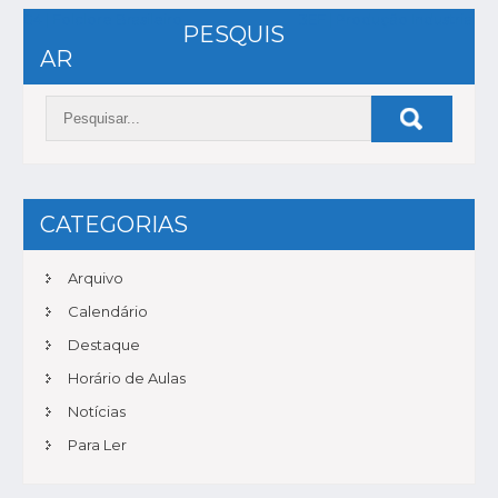
NAVEGAÇÃO
G4 | Folclore Brasileiro
3EF | Produção Industrial
PESQUIS
DE
AR
POST
CATEGORIAS
Arquivo
Calendário
Destaque
Horário de Aulas
Notícias
Para Ler