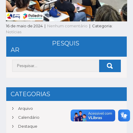
16 de maio de 2024
|
Nenhum comentário
| Categoria:
Notícias
NAVEGAÇÃO
5EF | Submarine Project
Prova OBA | Olimpíada
PESQUIS
DE
AR
POST
CATEGORIAS
Arquivo
Calendário
Destaque