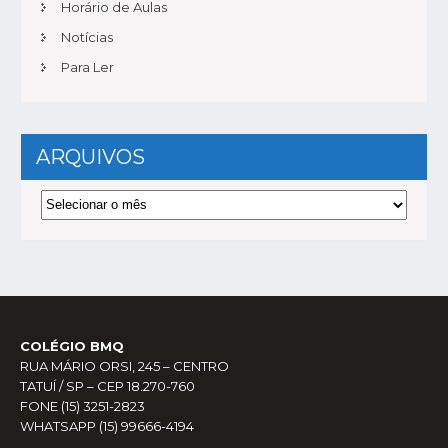
Horário de Aulas
Notícias
Para Ler
ARQUIVOS
Arquivos
COLÉGIO BMQ
RUA MÁRIO ORSI, 245 – CENTRO
TATUÍ / SP – CEP 18.270-760
FONE (15) 3251-2823
WHATSAPP (15) 99666-4194