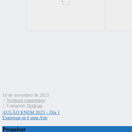
10 de novembro de 2023
|
Nenhum comentário
| Categoria:
Notícias
Navegação
AULÃO ENEM 2023 – Dia 1
Expressar-se é uma Arte
de
Post
Pesquisar