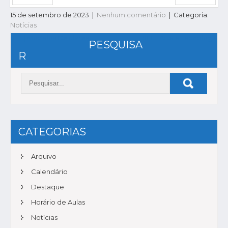
Anterior
Próxima
15 de setembro de 2023
|
Nenhum comentário
| Categoria:
Notícias
NAVEGAÇÃO
6EF | Modelos Celulares
9EF | Arte e Tecnologia
PESQUISA
DE
R
POST
CATEGORIAS
Arquivo
Calendário
Destaque
Horário de Aulas
Notícias