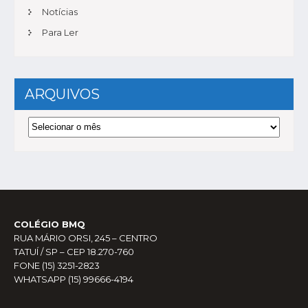
Notícias
Para Ler
ARQUIVOS
Arquivos
COLÉGIO BMQ
RUA MÁRIO ORSI, 245 – CENTRO
TATUÍ / SP – CEP 18.270-760
FONE (15) 3251-2823
WHATSAPP (15) 99666-4194