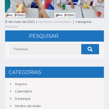
12 de maio de 2023
|
Nenhum comentário
| Categoria:
Notícias
NAVEGAÇÃO
G3 | 1º Bimestre
3EF | Pintura
PESQUISAR
DE
POST
CATEGORIAS
Arquivo
Calendário
Destaque
Horário de Aulas