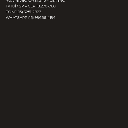
RUA MÁRIO ORSI, 245 – CENTRO
TATUÍ / SP – CEP 18.270-760
FONE (15) 3251-2823
WHATSAPP (15) 99666-4194